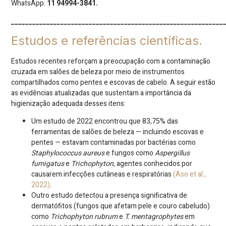
WhatsApp:
11 94994-3841.
____________________________________________________________
Estudos e referências científicas.
Estudos recentes reforçam a preocupação com a contaminação
cruzada em salões de beleza por meio de instrumentos
compartilhados como pentes e escovas de cabelo. A seguir estão
as evidências atualizadas que sustentam a importância da
higienização adequada desses itens:
Um estudo de 2022 encontrou que 83,75% das
ferramentas de salões de beleza — incluindo escovas e
pentes — estavam contaminadas por bactérias como
Staphylococcus aureus
e fungos como
Aspergillus
fumigatus
e
Trichophyton
, agentes conhecidos por
causarem infecções cutâneas e respiratórias
(Aso et al.,
2022)
.
Outro estudo detectou a presença significativa de
dermatófitos (fungos que afetam pele e couro cabeludo)
como
Trichophyton rubrum
e
T. mentagrophytes
em