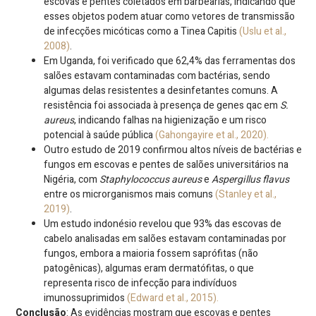
escovas e pentes coletados em barbearias, indicando que
esses objetos podem atuar como vetores de transmissão
de infecções micóticas como a Tinea Capitis
(Uslu et al.,
2008)
.
Em Uganda, foi verificado que 62,4% das ferramentas dos
salões estavam contaminadas com bactérias, sendo
algumas delas resistentes a desinfetantes comuns. A
resistência foi associada à presença de genes qac em
S.
aureus
, indicando falhas na higienização e um risco
potencial à saúde pública
(Gahongayire et al., 2020).
Outro estudo de 2019 confirmou altos níveis de bactérias e
fungos em escovas e pentes de salões universitários na
Nigéria, com
Staphylococcus aureus
e
Aspergillus flavus
entre os microrganismos mais comuns
(Stanley et al.,
2019)
.
Um estudo indonésio revelou que 93% das escovas de
cabelo analisadas em salões estavam contaminadas por
fungos, embora a maioria fossem saprófitas (não
patogênicas), algumas eram dermatófitas, o que
representa risco de infecção para indivíduos
imunossuprimidos
(Edward et al., 2015).
Conclusão
: As evidências mostram que escovas e pentes