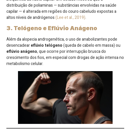
distribuição de poliaminas — substâncias envolvidas na saúde
capilar — é alterada em regiões do couro cabeludo expostas a
altos níveis de andrógenos
(Lee et al., 2019)
.
3. Telógeno e Eflúvio Anágeno
Além da alopecia androgenética, o uso de anabolizantes pode
desencadear
eflúvio telógeno
(queda de cabelo em massa) ou
eflúvio anágeno
, que ocorre por interrupção brusca do
crescimento dos fios, em especial com drogas de ação intensa no
metabolismo celular.