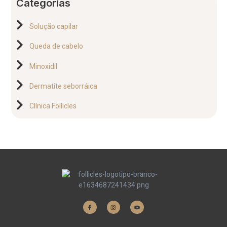
Categorias
Solução capilar
Queda de cabelo
Minoxidil
Dermatite seborráica
Clínica Follicles