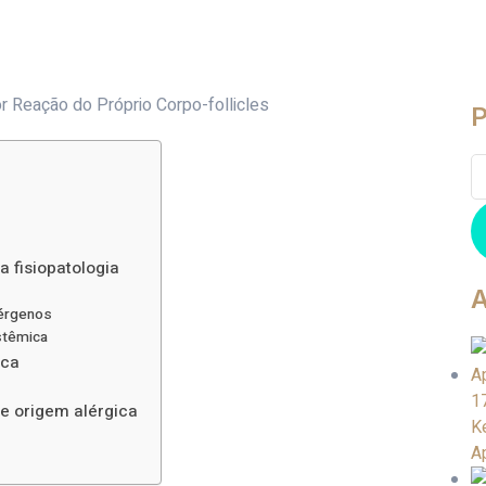
P
 fisiopatologia
A
lérgenos
stêmica
ica
1
e origem alérgica
K
A