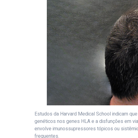
Estudos da Harvard Medical School indicam que 
genéticos nos genes HLA e a disfunções em vias
envolve imunossupressores tópicos ou sistêmic
frequentes.