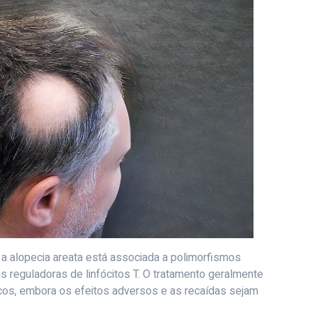
a alopecia areata está associada a polimorfismos
 reguladoras de linfócitos T. O tratamento geralmente
os, embora os efeitos adversos e as recaídas sejam