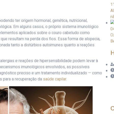
1
Al
n
odendo ter origem hormonal, genética, nutricional,
nológica. Em alguns casos, o próprio sistema imunológico
0
 elementos aplicados sobre o couro cabeludo como
O
ue resultam na perda dos fios. Essa forma de alopecia,
B
ionada tanto a distúrbios autoimunes quanto a reações
H
alergias e reações de hipersensibilidade podem levar à
s mecanismos imunológicos envolvidos, as possíveis
gnóstico preciso e um tratamento individualizado — como
ais para a recuperação da
saúde capilar
.
C