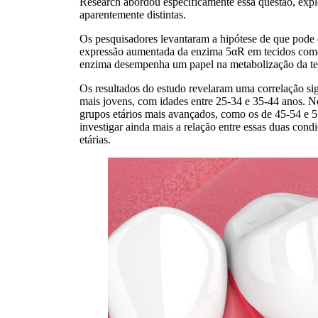
Research abordou especificamente essa questão, expl
aparentemente distintas.
Os pesquisadores levantaram a hipótese de que pode e
expressão aumentada da enzima 5αR em tecidos como a
enzima desempenha um papel na metabolização da tes
Os resultados do estudo revelaram uma correlação si
mais jovens, com idades entre 25-34 e 35-44 anos. No
grupos etários mais avançados, como os de 45-54 e 5
investigar ainda mais a relação entre essas duas condi
etárias.