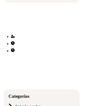
Horário de atendimento
Atendimento com hora marcada
09:00 - 20:00 - Segunda a Sexta
09:00 - 19:00 - Sábado
(11) 9 4994-3841
Categorias