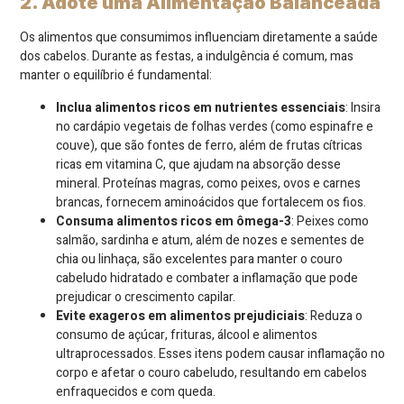
2. Adote uma Alimentação Balanceada
Os alimentos que consumimos influenciam diretamente a saúde
dos cabelos. Durante as festas, a indulgência é comum, mas
manter o equilíbrio é fundamental:
Inclua alimentos ricos em nutrientes essenciais
: Insira
no cardápio vegetais de folhas verdes (como espinafre e
couve), que são fontes de ferro, além de frutas cítricas
ricas em vitamina C, que ajudam na absorção desse
mineral. Proteínas magras, como peixes, ovos e carnes
brancas, fornecem aminoácidos que fortalecem os fios.
Consuma alimentos ricos em ômega-3
: Peixes como
salmão, sardinha e atum, além de nozes e sementes de
chia ou linhaça, são excelentes para manter o couro
cabeludo hidratado e combater a inflamação que pode
prejudicar o crescimento capilar.
Evite exageros em alimentos prejudiciais
: Reduza o
consumo de açúcar, frituras, álcool e alimentos
ultraprocessados. Esses itens podem causar inflamação no
corpo e afetar o couro cabeludo, resultando em cabelos
enfraquecidos e com queda.